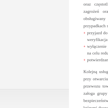
oraz częstot
zagrożeń or
obsługiwany
przypadkach s
przyjazd do
weryfikacja 
wyłączenie 
na celu re
potwierdzan
Kolejną usłu
przy otwarci
przewozu tow
załoga grupy
bezpieczeńst
którymi dyspo