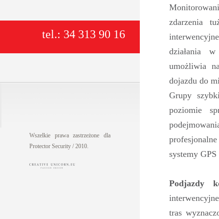
Monitorowan
zdarzenia t
tel.: 34 313 90 16
interwencyjn
działania 
umożliwia n
dojazdu do mi
Grupy szybk
poziomie spr
podejmowania
Wszelkie prawa zastrzeżone dla
profesjonal
Protector Security / 2010.
systemy GPS 
Podjazdy ko
interwencyjne
tras wyznacz